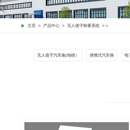
主页
>
产品中心
>
无人值守称重系统
> >
无人值守汽车衡(地磅）
便携式汽车衡
电