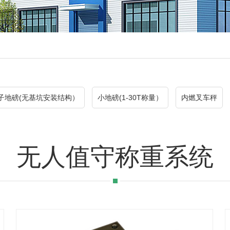
子地磅(无基坑安装结构）
小地磅(1-30T称量）
内燃叉车秤
无人值守称重系统