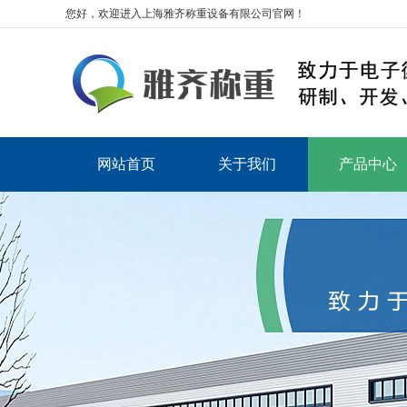
您好，欢迎进入上海雅齐称重设备有限公司官网！
网站首页
关于我们
产品中心