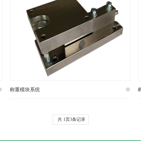
称重模块系统
共
1
页
3
条记录